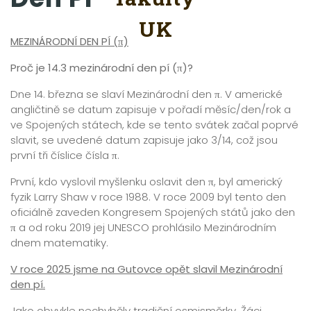
MEZINÁRODNÍ DEN PÍ (π)
Proč je 14.3 mezinárodní den pí (π)?
Dne 14. března se slaví Mezinárodní den π. V americké
angličtině se datum zapisuje v pořadí měsíc/den/rok a
ve Spojených státech, kde se tento svátek začal poprvé
slavit, se uvedené datum zapisuje jako 3/14, což jsou
první tři číslice čísla π.
První, kdo vyslovil myšlenku oslavit den π, byl americký
fyzik Larry Shaw v roce 1988. V roce 2009 byl tento den
oficiálně zaveden Kongresem Spojených států jako den
π a od roku 2019 jej UNESCO prohlásilo Mezinárodním
dnem matematiky.
V roce 2025 jsme na Gutovce opět slavil Mezinárodní
den pí.
Jako obvykle nechyběly tradiční osmisměrky. Žáci