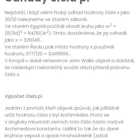
Nejstarší, i když velmi hrubý odhad hodnoty čísla π jako
30/10 nalezneme ve Starém zákoně.
2
Ve starém Egyptě počítali obsah kruhu jako
π
r
=
2
2
(8/9d)
= 64/81(4r
). Tímto dostáváme, že jej odhadli
jako π = 3,16049…
Ve starém Řecku pak místo hodnoty π používali
hodnotu 377/120 = 3,1416666…
V Evropě v době renesance John Wallis objevil a dokázal,
že následující nekonečný součin dává přesně polovinu
čísla
π
:
Výpočet čísla pí
Jedním z prvních, kteří objevili způsob, jak přibližně
určit hodnotu čísla π byl Archimédes. Proto se
v anglicky mluvících zemích toto číslo často nazývá
Archimedova konstanta. Udělal to tak že do dané
kružnice vepsal a opsal mnohoúhelník (začal