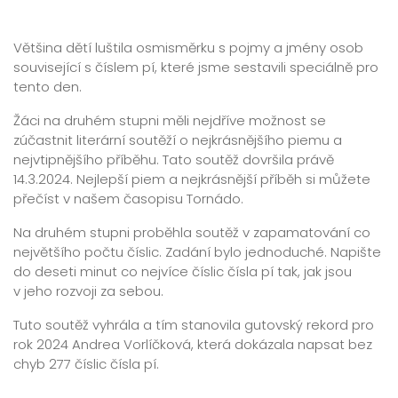
Většina dětí luštila osmisměrku s pojmy a jmény osob
související s číslem pí, které jsme sestavili speciálně pro
tento den.
Žáci na druhém stupni měli nejdříve možnost se
zúčastnit literární soutěží o nejkrásnějšího piemu a
nejvtipnějšího příběhu. Tato soutěž dovršila právě
14.3.2024. Nejlepší piem a nejkrásnější příběh si můžete
přečíst v našem časopisu Tornádo.
Na druhém stupni proběhla soutěž v zapamatování co
největšího počtu číslic. Zadání bylo jednoduché. Napište
do deseti minut co nejvíce číslic čísla pí tak, jak jsou
v jeho rozvoji za sebou.
Tuto soutěž vyhrála a tím stanovila gutovský rekord pro
rok 2024 Andrea Vorlíčková, která dokázala napsat bez
chyb 277 číslic čísla pí.