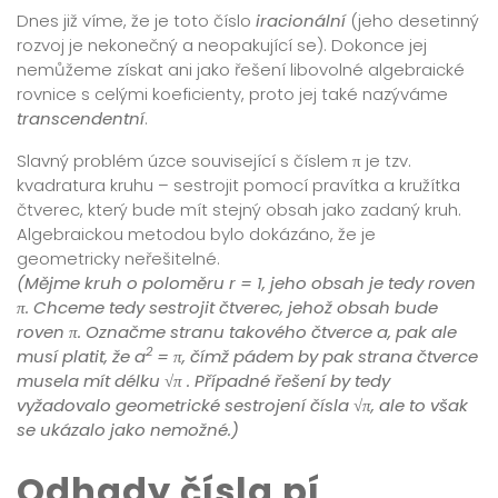
Dnes již víme, že je toto číslo
iracionální
(jeho desetinný
rozvoj je nekonečný a neopakující se). Dokonce jej
nemůžeme získat ani jako řešení libovolné algebraické
rovnice s celými koeficienty, proto jej také nazýváme
transcendentní
.
Slavný problém úzce související s číslem π je tzv.
kvadratura kruhu – sestrojit pomocí pravítka a kružítka
čtverec, který bude mít stejný obsah jako zadaný kruh.
Algebraickou metodou bylo dokázáno, že je
geometricky neřešitelné.
(Mějme kruh o poloměru r = 1, jeho obsah je tedy roven
π. Chceme tedy sestrojit čtverec, jehož obsah bude
roven π. Označme stranu takového čtverce a, pak ale
2
musí platit, že a
= π, čímž pádem by pak strana čtverce
musela mít délku
√π
. Případné řešení by tedy
vyžadovalo geometrické sestrojení čísla √π, ale to však
se ukázalo jako nemožné.)
Odhady čísla pí