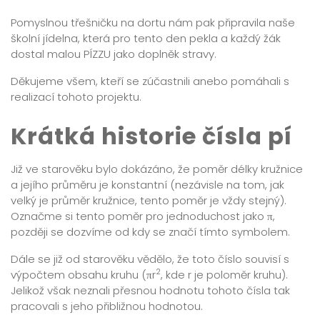
Pomyslnou třešničku na dortu nám pak připravila naše
školní jídelna, která pro tento den pekla a každý žák
dostal malou PÍZZU jako doplněk stravy.
Děkujeme všem, kteří se zúčastnili anebo pomáhali s
realizací tohoto projektu.
Krátká historie čísla pí
Již ve starověku bylo dokázáno, že poměr délky kružnice
a jejího průměru je konstantní (nezávisle na tom, jak
velký je průměr kružnice, tento poměr je vždy stejný).
Označme si tento poměr pro jednoduchost jako π,
později se dozvíme od kdy se značí tímto symbolem.
Dále se již od starověku vědělo, že toto číslo souvisí s
2
výpočtem obsahu kruhu (πr
, kde r je poloměr kruhu).
Jelikož však neznali přesnou hodnotu tohoto čísla tak
pracovali s jeho přibližnou hodnotou.