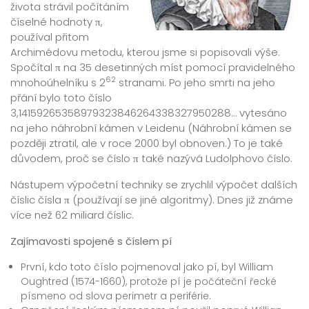
života strávil počítáním
číselné hodnoty π,
používal přitom
Archimédovu metodu, kterou jsme si popisovali výše.
Spočítal π na 35 desetinných míst pomocí pravidelného
62
mnohoúhelníku s 2
stranami. Po jeho smrti na jeho
přání bylo toto číslo
3,14159265358979323846264338327950288… vytesáno
na jeho náhrobní kámen v Leidenu (Náhrobní kámen se
později ztratil, ale v roce 2000 byl obnoven.) To je také
důvodem, proč se číslo π také nazývá Ludolphovo číslo.
Nástupem výpočetní techniky se zrychlil výpočet dalších
číslic čísla π (používají se jiné algoritmy). Dnes již známe
více než 62 miliard číslic.
Zajímavosti spojené s číslem pí
První, kdo toto číslo pojmenoval jako pí, byl William
Oughtred (1574-1660), protože pí je počáteční řecké
písmeno od slova perimetr a periférie.