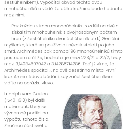
šestiúhelníkem). Vypočítal obvod těchto dvou
mnohoúhelníků a věděl že délka kružnice bude hodnota
mezi nimi.
Pak každou stranu mnohoúhelníku rozdělil na dvě a
získal tím mnohoúhelník s dvojnásobným počtem
hran (z šestiúhelníku dvanáctiúhelník atd.) Geniální
myšlenka, která se používala i několik staletí po jeho
smrti. Archimédes pak pomocí 96 mnohoúhelníků tímto
postupem určil že, hodnota
je mezi 223/71 a 22/7
, tedy
mezi 3,14084507042 a 3,14285714286. Teď již víme, že
Archimédes spočítal π na dvě desetinná místa. První
krok Archimédova bádání, kdy začal šestiúhelníkem
vidíte na obrázku vlevo.
Ludolph vam Ceulen
(1540-1610) byl další
matematik, který se
významně podílel na
výpočtu tohoto čísla.
Značnou část svého