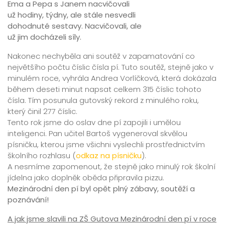
Ema a Pepa s Janem nacvičovali
už hodiny, týdny, ale stále nesvedli
dohodnuté sestavy. Nacvičovali, ale
už jim docházeli síly.
Nakonec nechyběla ani soutěž v zapamatování co
největšího počtu číslic čísla pí. Tuto soutěž, stejně jako v
minulém roce, vyhrála Andrea Vorlíčková, která dokázala
během deseti minut napsat celkem 315 číslic tohoto
čísla. Tím posunula gutovský rekord z minulého roku,
který činil 277 číslic.
Tento rok jsme do oslav dne pí zapojili i umělou
inteligenci. Pan učitel Bartoš vygeneroval skvělou
písničku, kterou jsme všichni vyslechli prostřednictvím
školního rozhlasu (
odkaz na písničku
).
A nesmíme zapomenout, že stejně jako minulý rok školní
jídelna jako doplněk oběda připravila pizzu.
Mezinárodní den pí byl opět plný zábavy, soutěží a
poznávání!
A jak jsme slavili na ZŠ Gutova Mezinárodní den pí
v roce