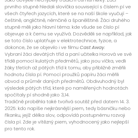
prvního stupně hledali slovíčka související s číslem pí ve
všech čtyřech jazycích, které se na naší škole vyučují –
češtině, angličtině, němčině a španělštině. Žáci druhého
stupně měli jako hlavní téma: kde všude se číslo pí
objevuje a k čemu se využívá. Dozvěděli se například, jak
se toto číslo uplatňuje v elektrotechnice, fyzice, a
dokonce, že se objevilo i ve filmu
Cast
Away
.
Vybraní žáci devátých tříd a paní učitelka Horová ve své
třídě pomocí kulatých předmětů, jako jsou víčka, vedli
žáky třetích až pátých tříd k tomu, aby přibližně změřili
hodnotu čísla pí. Pomocí proužků papíru žáci měřili
obvod a průměr daných předmětů. Obdivuhodný byl
výsledek pátých tříd, které po naměřených hodnotách
spočítaly pí shodně jako 3,14.
Tradičně proběhla také tvořivá soutěž před datem 14. 3.
2025: kdo napíše nejkrásnější piem, tedy básničku nebo
říkanku, jejíž délka slov, odpovídá postupnému rozvoji
čísla pí. Zde je vítězný piem, vyhodnocený jako nejlepší
pro tento rok.