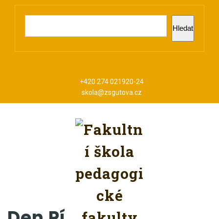
Hledat
+420 274 021920-24
skola@zsgutova.cz
Den Pí