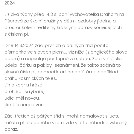
2024
Již dva týdny před 14.3 si paní vychovatelka Drahomíra
Fišerová ze školní družiny s dětmi ozdobily jídelnu a
prostor kolem ředitelny krásnými obrazy souvisejících
s číslem pí.
Dne 14.3.2024 žáci prvních a druhých tříd počítali
písmenka ve slovech piemu, viz níže (z anglického slova
poem) a napsali je postupně za sebou. Za první číslici
udělali čárku a pak byli seznámeni, že takto začíná to
slavné číslo pí, pomocí kterého počítáme například
dráhu kosmických těles.
Lín a kapr u hráze
prohlédli si rybáře,
udici měl novou,
jikrnáči neuplavou.
Žáci třetích až pátých tříd si mohli namalovat siluetu
města pí dle daného vzoru, zde vidíte náhodně vybraný
obraz.